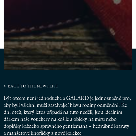
BACK TO THE NEWS LIST
Být otcem není jednoduché a GALARD je jednoznačně pro,
aby byli všichni muži zastávající hlavu rodiny odměněni! Ke
dni otců, který letos připadá na tuto neděli, jsou ideálním
dárkem naše vouchery na košile a obleky na míru nebo
doplňky každého správného gentlemana – hedvábné kravaty
a manžetové knoflíčky z nové kolekce.