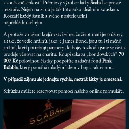
a současně lehkostí. Prémiový výrobce látky
Scabal
se prostě
nezapře. Nejen na zimu je tak toto sako ideálním kouskem.
Rozzáří každý šatník a svého nositele učiní
nepřehlédnutelným.
A protože v našem krejčovství víme, že život není jen růžový,
a také, že vedle hrdinů, jako je James Bond, jsou tu i ti méně
známí, kteří potřebují partnery do boje, rozhodli jsme se část z
prodeje věnovat na charitu. Koupí saka za „bondovských”
70
007 Kč
polovinou částky podpoříte nadační fond
Pink
Bubble
, který pomáhá mladým lidem v boji s rakovinou.
V případě zájmu ale jednejte rychle, metráž látky je omezená.
Schůzku můžete rezervovat pomocí našeho
online formuláře
.