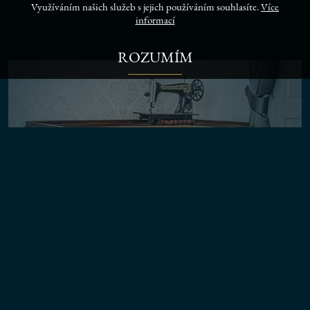
Využíváním našich služeb s jejich používáním souhlasíte.
Více
informací
ROZUMÍM
REZERVACE TERMÍNU SCHŮZKY
REZERVACE TERMÍNU SCHŮZKY
PŘIDEJTE SE K NÁM