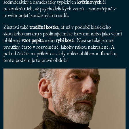
sedmdesátky a osmdesátky typických
květinových
či
nekonkrétních, až psychedelických vzorů – samozřejmě v
novém pojetí současných trendů.
Zůstává také
tradiční kostka
, ať už v podobě klasického
skotského tartanu s prolínajícími se barvami nebo jako velmi
oblíbený
vzor pepita
nebo
rybí kosti
. Nosí se také jemné
proužky, často v rozvolněné, jakoby rukou nakreslené. A
pokud čekáte na příležitost, kdy obléci oblíbenou flanelku,
tento podzim je to pravé období.