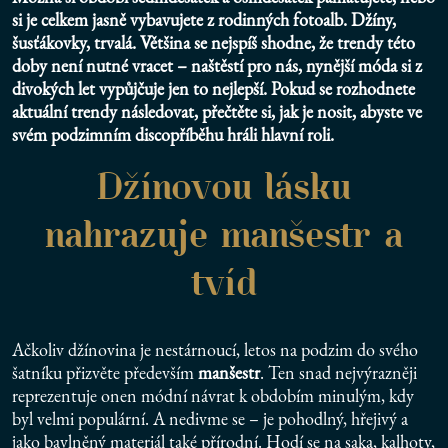
si je celkem jasně vybavujete z rodinných fotoalb. Džíny,
šusťákovky, trvalá. Většina se nejspíš shodne, že trendy této
doby není nutné vracet – naštěstí pro nás, nynější móda si z
divokých let vypůjčuje jen to nejlepší. Pokud se rozhodnete
aktuální trendy následovat, přečtěte si, jak je nosit, abyste ve
svém podzimním discopříběhu hráli hlavní roli.
Džínovou lásku
nahrazuje manšestr a
tvíd
Ačkoliv džínovina je nestárnoucí, letos na podzim do svého
šatníku přizvěte především
manšestr
. Ten snad nejvýrazněji
reprezentuje onen módní návrat k obdobím minulým, kdy
byl velmi populární. A nedivme se – je pohodlný, hřejivý a
jako bavlněný materiál také přírodní. Hodí se na saka, kalhoty,