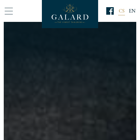
CS
EN