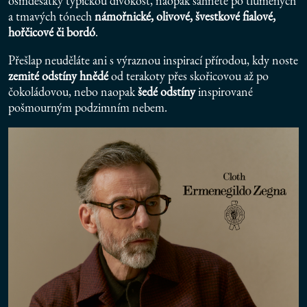
osmdesátky typickou divokost, naopak sáhněte po tlumených
a tmavých tónech
námořnické, olivové, švestkové fialové,
hořčicové či bordó
.
Přešlap neuděláte ani s výraznou inspirací přírodou, kdy noste
zemité odstíny hnědé
od terakoty přes skořicovou až po
čokoládovou, nebo naopak
šedé odstíny
inspirované
pošmourným podzimním nebem.