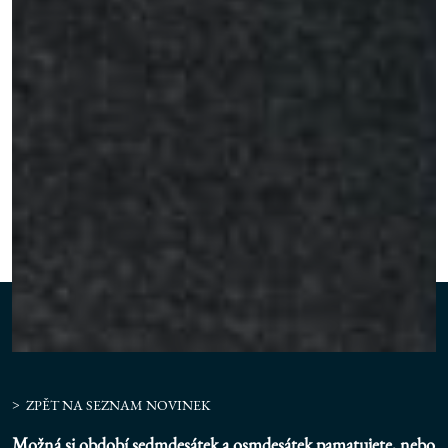
ZPĚT NA SEZNAM NOVINEK
Možná si období sedmdesátek a osmdesátek pamatujete, nebo