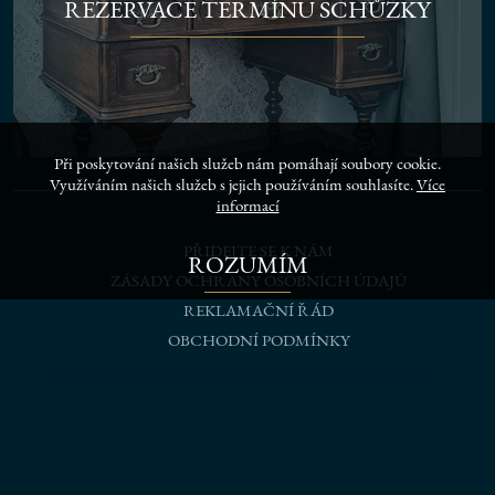
REZERVACE TERMÍNU SCHŮZKY
Při poskytování našich služeb nám pomáhají soubory cookie.
Využíváním našich služeb s jejich používáním souhlasíte.
Více
informací
PŘIDEJTE SE K NÁM
ROZUMÍM
ZÁSADY OCHRANY OSOBNÍCH ÚDAJŮ
REKLAMAČNÍ ŘÁD
OBCHODNÍ PODMÍNKY
sledujte naše sociální sítě
REZERVACE TERMÍNU SCHŮZKY