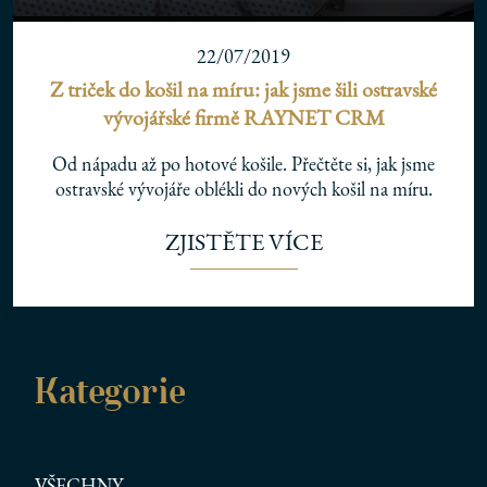
22/07/2019
Z triček do košil na míru: jak jsme šili ostravské
vývojářské firmě RAYNET CRM
Od nápadu až po hotové košile. Přečtěte si, jak jsme
ostravské vývojáře oblékli do nových košil na míru.
ZJISTĚTE VÍCE
Kategorie
VŠECHNY