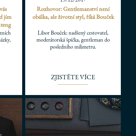
vás
Rozhovor: Gentlemanství není
d jím
obálka, ale životní styl, říká Bouček
nteng
zních
Libor Bouček: nadšený cestovatel,
sázky,
moderátorská špička, gentleman do
posledního milimetru.
ZJISTĚTE VÍCE