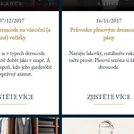
RÁDCE
RÁDCE
07/12/2017
16/11/2017
esscode na vánoční (a
Průvodce plesovým dressco
iné) večírky
pány
se v typech dresscode
Nazujte lakovky, natáhněte ruka
ejně dobře jako v mapě. A
račte prosit. Plesová sezóna si ž
lespoň, kdo jeho garderóbě
dresscode.
 správný azimut.
ISTĚTE VÍCE
ZJISTĚTE VÍCE