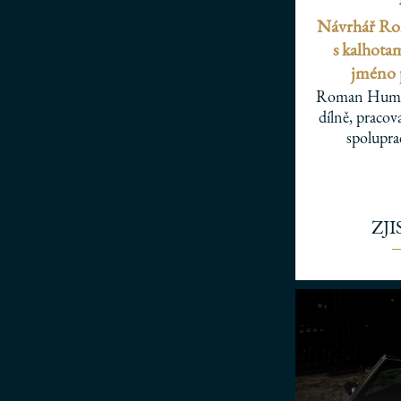
Návrhář Ro
s kalhota
jméno p
Roman Humlíč
dílně, pracov
spolupr
ZJ