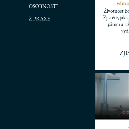
vám s
OSOBNOSTI
Životnost bo
Zjistěte, jak
Z PRAXE
párem a ja
vydr
ZJ
O