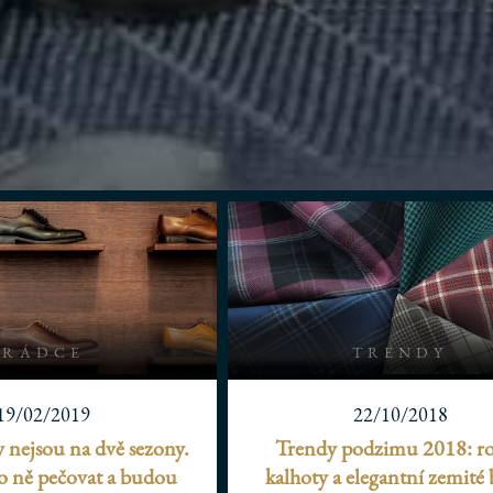
RÁDCE
TRENDY
19/02/2019
22/10/2018
 nejsou na dvě sezony.
Trendy podzimu 2018: r
o ně pečovat a budou
kalhoty a elegantní zemité