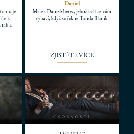
Daniel
 tomu je
Marek Daniel: herec, jehož tvář se vám
íte k
vybaví, když se řekne Tonda Blaník.
 tahle
.
ZJISTĚTE VÍCE
OSOBNOSTI
13/12/2017