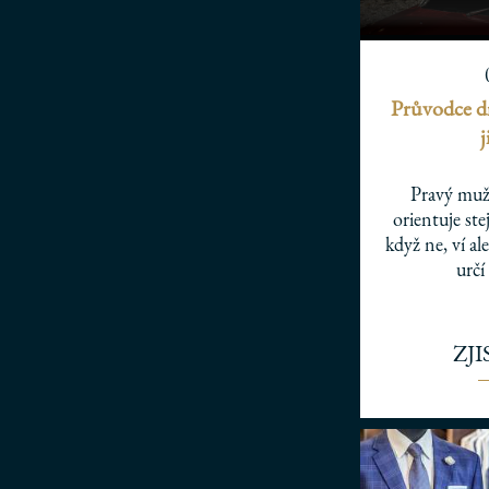
Průvodce dr
j
Pravý muž 
orientuje st
když ne, ví a
určí
ZJ