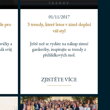
TRENDY
01/11/2017
de pro
3 trendy, které letos v zimě doplní
váš styl
vičky a
Ještě než se vydáte na nákup zimní
ádá svůj
garderóby, inspirujte se trendy z
přehlídkových mol.
ZJISTĚTE VÍCE