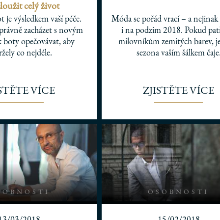
loužit celý život
t je výsledkem vaší péče.
Móda se pořád vrací – a nejinak
 správně zacházet s novým
i na podzim 2018. Pokud patř
k boty opečovávat, aby
milovníkům zemitých barev, je
žely co nejdéle.
sezona vaším šálkem čaje
ISTĚTE VÍCE
ZJISTĚTE VÍCE
SOBNOSTI
OSOBNOSTI
13/03/2018
15/02/2018