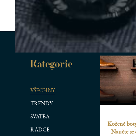
Kategorie
VŠECHNY
TRENDY
SVATBA
Kožené boty
RÁDCE
Naučte se 