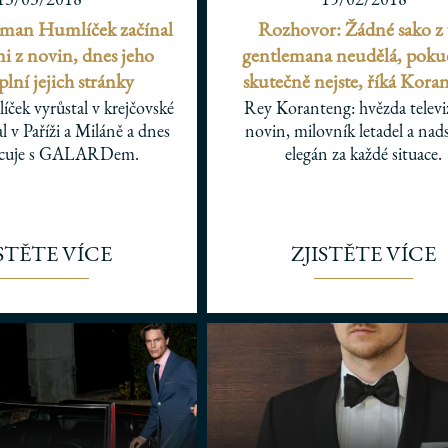
man Humlíček začínal
Rozhovor: Žádné sako z 
mi z novin, dnes jeho
gentlemana neudělá, poku
lní jejich stránky
skutečně nejste, říká Kora
ek vyrůstal v krejčovské
Rey Koranteng: hvězda televi
al v Paříži a Miláně a dnes
novin, milovník letadel a nad
acuje s GALARDem.
elegán za každé situace.
ISTĚTE VÍCE
ZJISTĚTE VÍCE