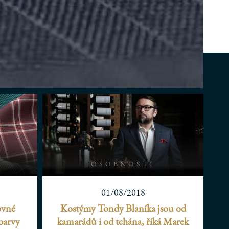
OSOBNOSTI
01/08/2018
ovné
Kostýmy Tondy Blaníka jsou od
 barvy
kamarádů i od tchána, říká Marek